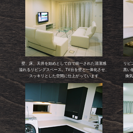
壁、床、天井を始めとして白で統一された清潔感
リビ
溢れるリビングスペース。TV台を壁と一体化させ、
黒い
スッキリとした空間に仕上がっています
換気